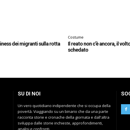
Costume
siness dei migranti sulla rotta
Il reato non c’è ancora, il volt
schedato
SU DI NOI
SO
Un vero quotidiano indipendente che si occupa della
povertà. Viaggiando su un binario che da una parte
racconta storie e cronache della giornata e dall'altra
sviluppa dalle storie inchieste, approfondimenti,
analisi e confronti.