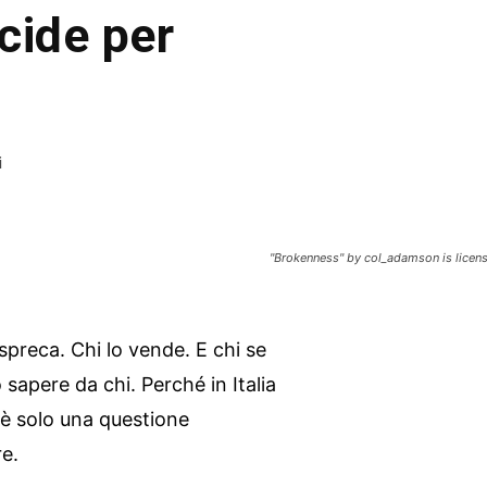
cide per
i
"Brokenness" by col_adamson is licen
 spreca. Chi lo vende. E chi se
apere da chi. Perché in Italia
 è solo una questione
re.