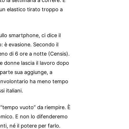
o la settimana a correre. E
un elastico tirato troppo a
llo smartphone, ci dice il
 è evasione. Secondo il
eno di 6 ore a notte (Censis).
le donne lascia il lavoro dopo
a parte sua aggiunge, a
e involontario ha meno tempo
i italiani.
o “tempo vuoto” da riempire. È
nomico. E non lo difenderemo
i, né il potere per farlo.