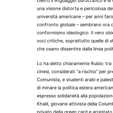
Dietro il linguaggio burocratico e le 
una visione distorta e pericolosa de
università americane – per anni faro
confronto globale – sembrano ora di
conformismo ideologico. Il vero obi
voci critiche, soprattutto quelle di 
che osano dissentire dalla linea pol
Lo ha detto chiaramente Rubio: tra i
cinesi, considerati “a rischio” per pr
Comunista, e studenti arabi e palest
di minare la politica estera american
espresso solidarietà alla popolazio
Khalil, giovane attivista della Columb
privato della green card e arrestato