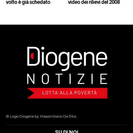
volto è già schedato
video dei rilievi del 2008
© Logo Diogene by Massimiliano De Ritis
SU DI NOI