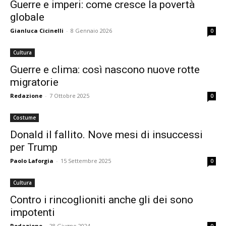
Guerre e imperi: come cresce la povertà
globale
Gianluca Cicinelli
-
8 Gennaio 2026
0
Cultura
Guerre e clima: così nascono nuove rotte
migratorie
Redazione
-
7 Ottobre 2025
0
Costume
Donald il fallito. Nove mesi di insuccessi
per Trump
Paolo Laforgia
-
15 Settembre 2025
0
Cultura
Contro i rincoglioniti anche gli dei sono
impotenti
Redazione
-
28 Giugno 2024