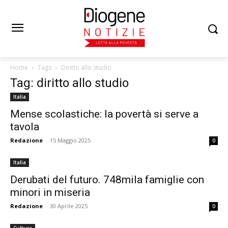
Home
Tags
Diritto allo studio
Tag: diritto allo studio
Italia
Mense scolastiche: la povertà si serve a
tavola
Redazione
-
15 Maggio 2025
0
Italia
Derubati del futuro. 748mila famiglie con
minori in miseria
Redazione
-
30 Aprile 2025
0