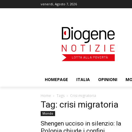
venerdì, Agosto 7, 2026
HOMEPAGE
ITALIA
OPINIONI
M
Home
Tags
Crisi migratoria
Tag: crisi migratoria
Mondo
Shengen ucciso in silenzio: la
Polonia chiude i confini