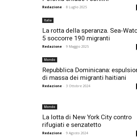
Redazione
-
8 Luglio 2025
Italia
La rotta della speranza. Sea-Wat
5 soccorre 190 migranti
Redazione
-
9 Maggio 2025
Mondo
Repubblica Dominicana: espulsio
di massa dei migranti haitiani
Redazione
-
3 Ottobre 2024
Mondo
La lotta di New York City contro
rifugiati e senzatetto
Redazione
-
9 Agosto 2024