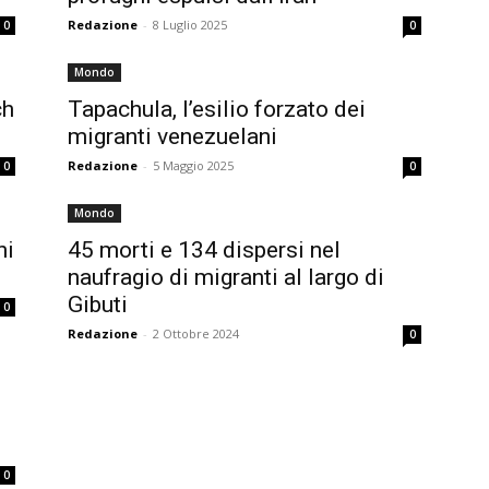
Redazione
-
8 Luglio 2025
0
0
Mondo
ch
Tapachula, l’esilio forzato dei
migranti venezuelani
Redazione
-
5 Maggio 2025
0
0
Mondo
ni
45 morti e 134 dispersi nel
naufragio di migranti al largo di
Gibuti
0
Redazione
-
2 Ottobre 2024
0
0