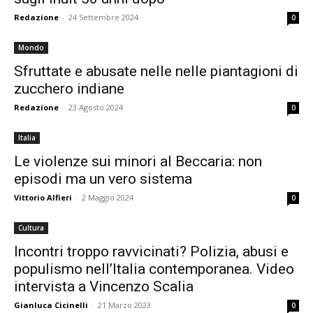
Redazione
-
24 Settembre 2024
0
Mondo
Sfruttate e abusate nelle nelle piantagioni di
zucchero indiane
Redazione
-
23 Agosto 2024
0
Italia
Le violenze sui minori al Beccaria: non
episodi ma un vero sistema
Vittorio Alfieri
-
2 Maggio 2024
0
Cultura
Incontri troppo ravvicinati? Polizia, abusi e
populismo nell’Italia contemporanea. Video
intervista a Vincenzo Scalia
Gianluca Cicinelli
-
21 Marzo 2023
0