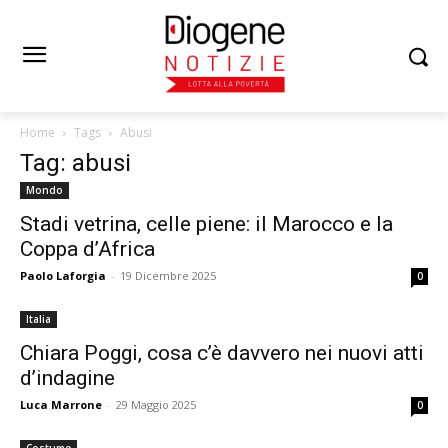
Home
Tags
Abusi
Tag: abusi
Mondo
Stadi vetrina, celle piene: il Marocco e la
Coppa d’Africa
Paolo Laforgia
-
19 Dicembre 2025
0
Italia
Chiara Poggi, cosa c’è davvero nei nuovi atti
d’indagine
Luca Marrone
-
29 Maggio 2025
0