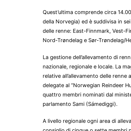
Quest’ultima comprende circa 14.000
della Norvegia) ed è suddivisa in sei
delle renne: East-Finnmark, Vest-F
Nord-Trøndelag e Sør-Trøndelag/H
La gestione dell’allevamento di renne 
nazionale, regionale e locale. La ma
relative all’allevamento delle renne 
delegate al “Norwegian Reindeer 
quattro membri nominati dal ministe
parlamento Sami (Sámediggi).
A livello regionale ogni area di alle
consiglio di cinque o sette membri