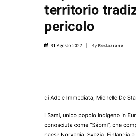
territorio tradi
pericolo
By
Redazione
31 Agosto 2022
di Adele Immediata, Michelle De Stal
I Sami, unico popolo indigeno in Eu
conosciuta come “Sápmi”, che comp
paesi: Norvegia, Svezia, Finlandia e