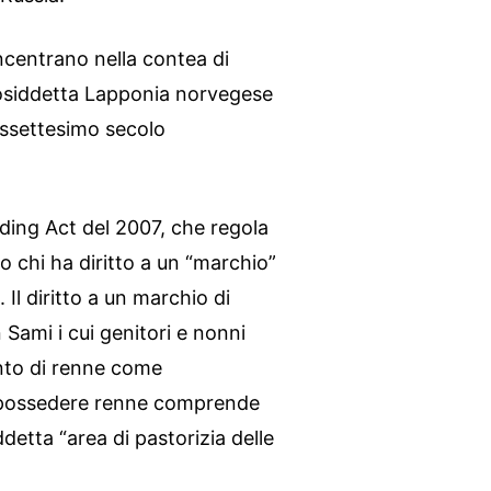
ncentrano nella contea di
cosiddetta Lapponia norvegese
iassettesimo secolo
ing Act del 2007, che regola
o chi ha diritto a un “marchio”
Il diritto a un marchio di
 Sami i cui genitori e nonni
nto di renne come
di possedere renne comprende
ddetta “area di pastorizia delle