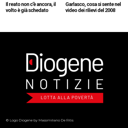
Il reato non c’è ancora, il
Garlasco, cosa si sente nel
volto è già schedato
video dei rilievi del 2008
© Logo Diogene by Massimiliano De Ritis