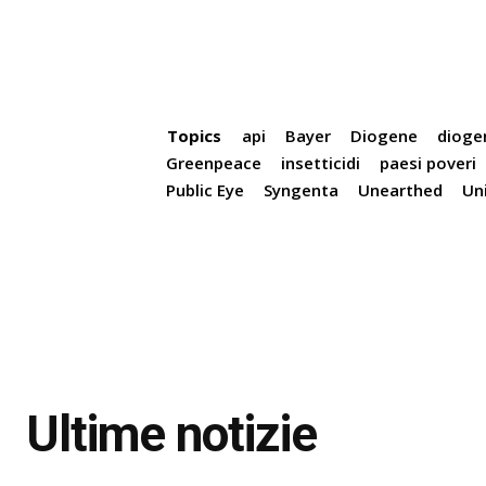
Topics
api
Bayer
Diogene
dioge
Greenpeace
insetticidi
paesi poveri
Public Eye
Syngenta
Unearthed
Un
Ultime notizie