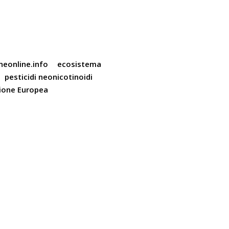
neonline.info
ecosistema
pesticidi neonicotinoidi
ione Europea