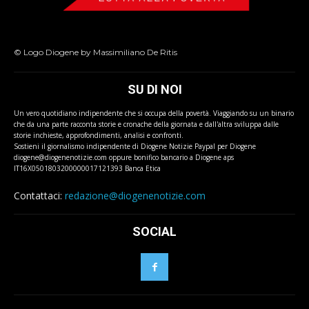
© Logo Diogene by Massimiliano De Ritis
SU DI NOI
Un vero quotidiano indipendente che si occupa della povertà. Viaggiando su un binario
che da una parte racconta storie e cronache della giornata e dall'altra sviluppa dalle
storie inchieste, approfondimenti, analisi e confronti.
Sostieni il giornalismo indipendente di Diogene Notizie Paypal per Diogene
diogene@diogenenotizie.com oppure bonifico bancario a Diogene aps
IT16X0501803200000017121393 Banca Etica
Contattaci:
redazione@diogenenotizie.com
SOCIAL