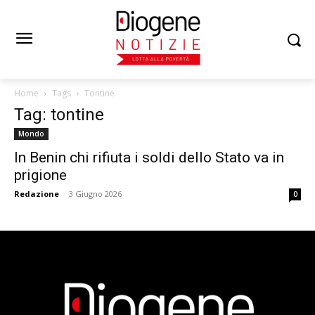
Home
Tags
Tontine
Tag: tontine
Mondo
In Benin chi rifiuta i soldi dello Stato va in
prigione
Redazione
-
3 Giugno 2026
0