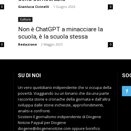
Gianluca Cicinelli
-
1 Giugno 2026
0
0
Cultura
Non è ChatGPT a minacciare la
scuola, è la scuola stessa
Redazione
-
2 Maggio 2025
0
0
SU DI NOI
SO
Un vero quotidiano indipendente che si occupa della
povertà. Viaggiando su un binario che da una parte
racconta storie e cronache della giornata e dall'altra
sviluppa dalle storie inchieste, approfondimenti,
analisi e confronti.
Sostieni il giornalismo indipendente di Diogene
Notizie Paypal per Diogene
diogene@diogenenotizie.com oppure bonifico