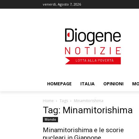
venerdì, Agosto 7, 2026
HOMEPAGE
ITALIA
OPINIONI
M
Home
Tags
Minamitorishima
Tag: Minamitorishima
Mondo
Minamitorishima e le scorie
nucleari in Giappone