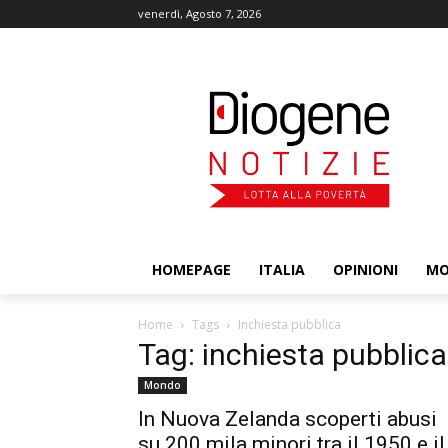
venerdì, Agosto 7, 2026
HOMEPAGE
ITALIA
OPINIONI
M
Home
Tags
Inchiesta pubblica
Tag: inchiesta pubblica
Mondo
In Nuova Zelanda scoperti abusi
su 200 mila minori tra il 1950 e il