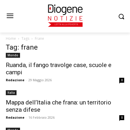
Home
Tags
Frane
Tag: frane
Mondo
Ruanda, il fango travolge case, scuole e
campi
Redazione
-
29 Maggio 2026
0
Italia
Mappa dell’Italia che frana: un territorio
senza difese
Redazione
-
16 Febbraio 2026
0