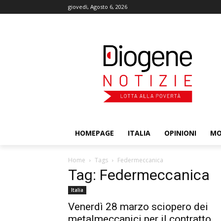
giovedì, Agosto 6, 2026
HOMEPAGE
ITALIA
OPINIONI
M
Home
Tags
Federmeccanica
Tag: Federmeccanica
Italia
Venerdì 28 marzo sciopero dei
metalmeccanici per il contratto