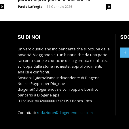
Paolo Laforgia
-
14 Gennaio 2026
0
0
SU DI NOI
SO
Un vero quotidiano indipendente che si occupa della
povertà. Viaggiando su un binario che da una parte
racconta storie e cronache della giornata e dall'altra
sviluppa dalle storie inchieste, approfondimenti,
analisi e confronti.
Sostieni il giornalismo indipendente di Diogene
Notizie Paypal per Diogene
diogene@diogenenotizie.com oppure bonifico
bancario a Diogene aps
IT16X0501803200000017121393 Banca Etica
Contattaci:
redazione@diogenenotizie.com