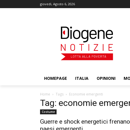
giovedì, Agosto 6, 2026
HOMEPAGE
ITALIA
OPINIONI
M
Home
Tags
Economie emergenti
Tag: economie emergen
Costume
Guerre e shock energetici frenano
paesi emergenti