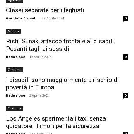
Opinioni
Classi separate per i leghisti
Gianluca Cicinelli
-
29 Aprile 2024
0
Mondo
Rishi Sunak, attacco frontale ai disabili.
Pesanti tagli ai sussidi
Redazione
-
19 Aprile 2024
0
Costume
I disabili sono maggiormente a rischio di
povertà in Europa
Redazione
-
3 Aprile 2024
0
Costume
Los Angeles sperimenta i taxi senza
guidatore. Timori per la sicurezza
Redazione
-
20 Marzo 2024