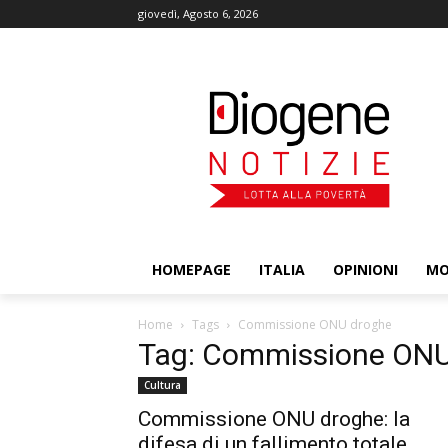
giovedì, Agosto 6, 2026
HOMEPAGE
ITALIA
OPINIONI
M
Home
Tags
Commissione ONU droghe
Tag: Commissione ONU
Cultura
Commissione ONU droghe: la
difesa di un fallimento totale