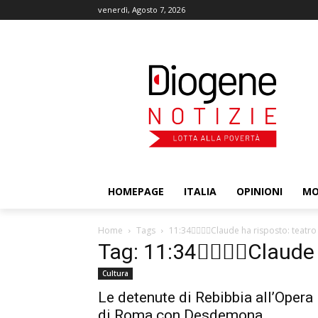
venerdì, Agosto 7, 2026
HOMEPAGE
ITALIA
OPINIONI
M
Home
Tags
11:34Claude ha risposto: teatro
Tag: 11:34Claude h
Cultura
Le detenute di Rebibbia all’Opera
di Roma con Desdemona