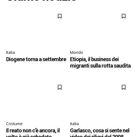
Italia
Mondo
Diogene torna a settembre
Etiopia, il business dei
migranti sulla rotta saudita
Costume
Italia
Il reato non c’è ancora, il
Garlasco, cosa si sente nel
volto è già schedato
video dei rilievi del 2008