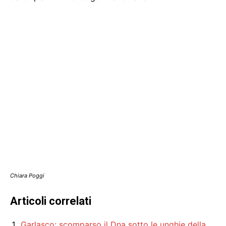
Chiara Poggi
Articoli correlati
Garlasco: scomparso il Dna sotto le unghie della