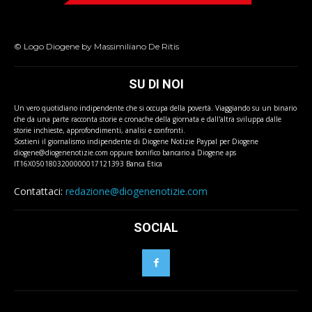
© Logo Diogene by Massimiliano De Ritis
SU DI NOI
Un vero quotidiano indipendente che si occupa della povertà. Viaggiando su un binario
che da una parte racconta storie e cronache della giornata e dall'altra sviluppa dalle
storie inchieste, approfondimenti, analisi e confronti.
Sostieni il giornalismo indipendente di Diogene Notizie Paypal per Diogene
diogene@diogenenotizie.com oppure bonifico bancario a Diogene aps
IT16X0501803200000017121393 Banca Etica
Contattaci:
redazione@diogenenotizie.com
SOCIAL