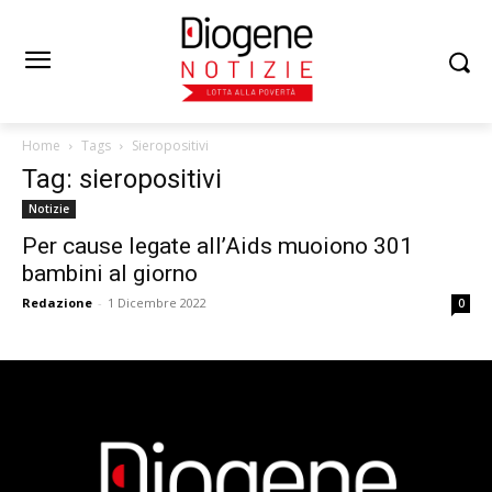
Home
Tags
Sieropositivi
Tag: sieropositivi
Notizie
Per cause legate all’Aids muoiono 301
bambini al giorno
Redazione
-
1 Dicembre 2022
0