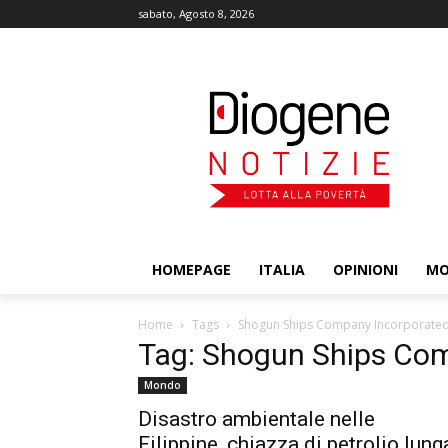
sabato, Agosto 8, 2026
HOMEPAGE
ITALIA
OPINIONI
M
Home
Tags
Shogun Ships Company Incorporate
Tag: Shogun Ships Co
Mondo
Disastro ambientale nelle
Filippine, chiazza di petrolio lung