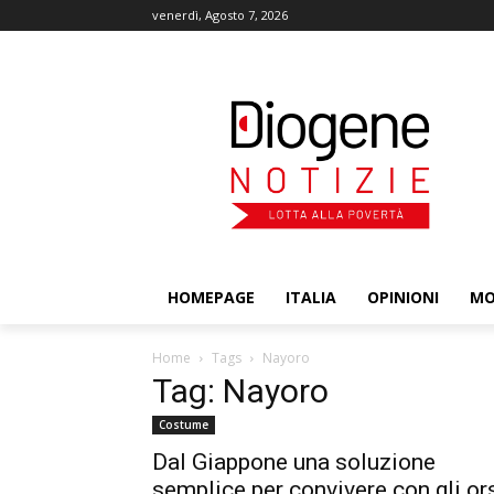
venerdì, Agosto 7, 2026
HOMEPAGE
ITALIA
OPINIONI
M
Home
Tags
Nayoro
Tag: Nayoro
Costume
Dal Giappone una soluzione
semplice per convivere con gli or