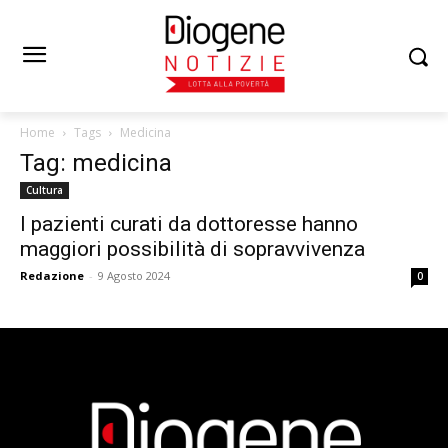
Home
Tags
Medicina
Tag: medicina
Cultura
I pazienti curati da dottoresse hanno
maggiori possibilità di sopravvivenza
Redazione
-
9 Agosto 2024
0