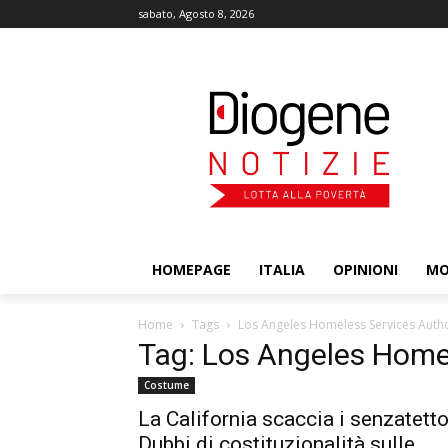
sabato, Agosto 8, 2026
HOMEPAGE
ITALIA
OPINIONI
M
Home
Tags
Los Angeles Homeless Services Autho
Tag: Los Angeles Homel
Costume
La California scaccia i senzatetto
Dubbi di costituzionalità sulle