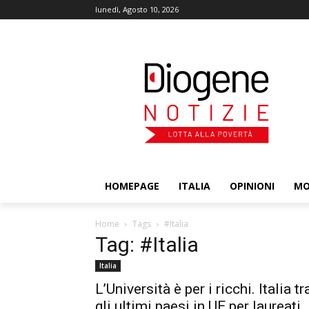
lunedì, Agosto 10, 2026
HOMEPAGE
ITALIA
OPINIONI
M
Home
Tags
#Italia
Tag: #Italia
Italia
L’Università è per i ricchi. Italia tr
gli ultimi paesi in UE per laureati