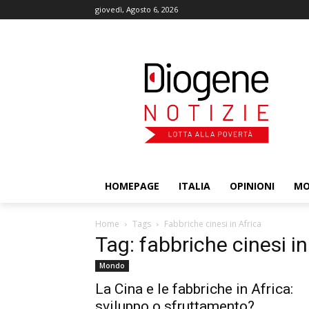
giovedì, Agosto 6, 2026
HOMEPAGE
ITALIA
OPINIONI
M
Home
Tags
Fabbriche cinesi in Africa
Tag: fabbriche cinesi in
Mondo
La Cina e le fabbriche in Africa:
sviluppo o sfruttamento?