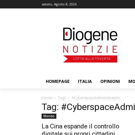
sabato, Agosto 8, 2026
HOMEPAGE
ITALIA
OPINIONI
M
Home
Tags
#CyberspaceAdministration
Tag: #CyberspaceAdmin
Mondo
La Cina espande il controllo
digitale sui propri cittadini