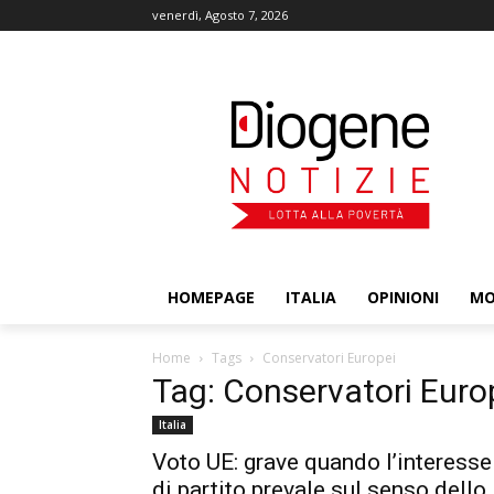
venerdì, Agosto 7, 2026
HOMEPAGE
ITALIA
OPINIONI
M
Home
Tags
Conservatori Europei
Tag: Conservatori Euro
Italia
Voto UE: grave quando l’interesse
di partito prevale sul senso dello