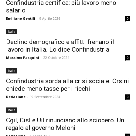
Confindustria certifica: più lavoro meno
salario
Emiliano Gentili
-
9 Aprile 2026
0
Italia
Declino demografico e affitti frenano il
lavoro in Italia. Lo dice Confindustria
Massimo Pasquini
-
22 Ottobre 2024
0
Italia
Confindustria sorda alla crisi sociale. Orsini
chiede meno tasse per i ricchi
Redazione
-
19 Settembre 2024
0
Italia
Cgil, Cisl e Uil rinunciano allo sciopero. Un
regalo al governo Meloni
Redazione
-
6 Aprile 2023