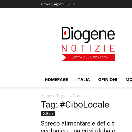
giovedì, Agosto 6, 2026
HOMEPAGE
ITALIA
OPINIONI
M
Home
Tags
#CiboLocale
Tag: #CiboLocale
Cultura
Spreco alimentare e deficit
ecologico: una crisi globale