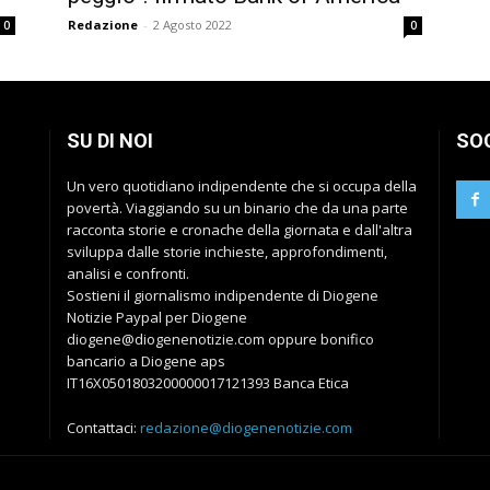
Redazione
-
2 Agosto 2022
0
0
SU DI NOI
SO
Un vero quotidiano indipendente che si occupa della
povertà. Viaggiando su un binario che da una parte
racconta storie e cronache della giornata e dall'altra
sviluppa dalle storie inchieste, approfondimenti,
analisi e confronti.
Sostieni il giornalismo indipendente di Diogene
Notizie Paypal per Diogene
diogene@diogenenotizie.com oppure bonifico
bancario a Diogene aps
IT16X0501803200000017121393 Banca Etica
Contattaci:
redazione@diogenenotizie.com