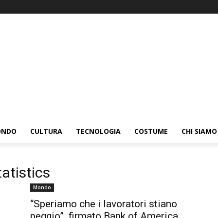
ONDO
CULTURA
TECNOLOGIA
COSTUME
CHI SIAMO
atistics
Mondo
“Speriamo che i lavoratori stiano
peggio”. firmato Bank of America