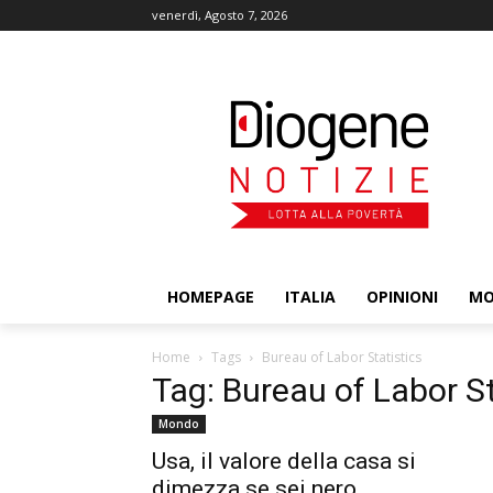
venerdì, Agosto 7, 2026
HOMEPAGE
ITALIA
OPINIONI
M
Home
Tags
Bureau of Labor Statistics
Tag: Bureau of Labor St
Mondo
Usa, il valore della casa si
dimezza se sei nero.