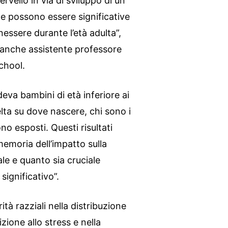
rvello in via di sviluppo di un
e possono essere significative
nessere durante l’età adulta”,
è anche assistente professore
School.
udeva bambini di età inferiore ai
ta su dove nascere, chi sono i
no esposti. Questi risultati
emoria dell’impatto sulla
ale e quanto sia cruciale
significativo”.
rità razziali nella distribuzione
zione allo stress e nella