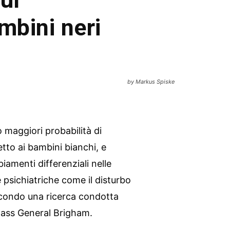
mbini neri
by Markus Spiske
o maggiori probabilità di
etto ai bambini bianchi, e
biamenti differenziali nelle
e psichiatriche come il disturbo
econdo una ricerca condotta
ass General Brigham.